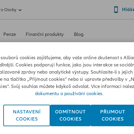
Hláš
ro Osoby
Penze
Finanční produkty
Blog
souborů cookies zajišťujeme, aby vaše online zkušenost s Allia
Sledujte nás také na:
lnější. Cookies podporují funkce, jako jsou interakce se sociáln
lizované zprávy nebo analytické výstupy. Souhlasíte-li s jejich
te na tlačítko „Přijmout cookies“ nebo si upravte předvolby v „
ies“. Svůj souhlas můžete kdykoli odvolat. Více informací nale
dokumentu o používání cookies.
NASTAVENÍ
ODMÍTNOUT
PŘIJMOUT
at online
Pro klienty
COOKIES
COOKIES
COOKIES
jištění
Odtah vozu