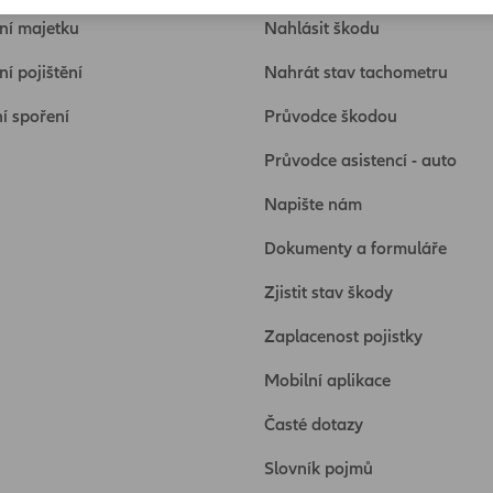
ění majetku
Nahlásit škodu
í pojištění
Nahrát stav tachometru
ní spoření
Průvodce škodou
Průvodce asistencí - auto
Napište nám
Dokumenty a formuláře
Zjistit stav škody
Zaplacenost pojistky
Mobilní aplikace
Časté dotazy
Slovník pojmů