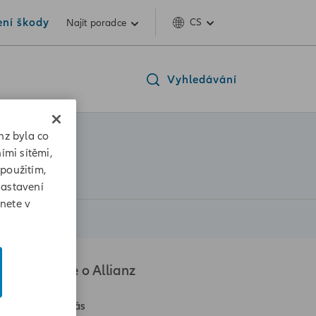
ení škody
CS
Najít poradce
Vyhledávání
nz byla co
ími sítěmi,
 použitím,
Nastavení
znete v
Vše o Allianz
O nás