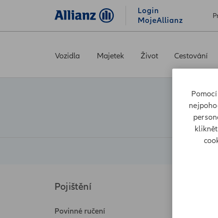
Login
P
MojeAllianz
Vozidla
Majetek
Život
Cestování
Pomocí 
nejpohod
persona
klikně
cook
Pojištění
Sjedn
Povinné ručení
Autopo