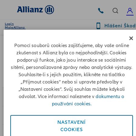
Login
Hlášení Škod
MojeAllianz
Pomocí souborů cookies zajišťujeme, aby vaše online
Sledujte nás také na:
zkušenost s Allianz byla co nejpohodlnější. Cookies
podporují funkce, jako jsou interakce se sociálními
sítěmi, personalizované zprávy nebo analytické výstupy.
Souhlasíte-li s jejich použitím, klikněte na tlačítko
„Přijmout cookies“ nebo si upravte předvolby v
„Nastavení cookies“. Svůj souhlas můžete kdykoli
Pojištění
odvolat. Více informací naleznete v
dokumentu o
používání cookies.
Sjednat online
NASTAVENÍ
COOKIES
Pro klienty