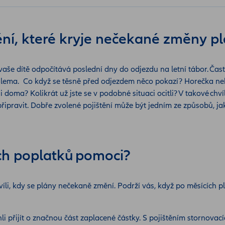
štění, které kryje nečekané změny p
 vaše dítě odpočítává poslední dny do odjezdu na letní tábor. Čast
dilema.
Co když se těsně před odjezdem něco pokazí? Horečka ne
doma? Kolikrát už jste se v podobné situaci ocitli? V takové chvíl
ipravit. Dobře zvolené pojištění může být jedním ze způsobů, jak m
ích poplatků pomoci?
íli, kdy se plány nečekaně změní. Podrží vás, když po měsících p
li přijít o značnou část zaplacené částky. S pojištěním stornova