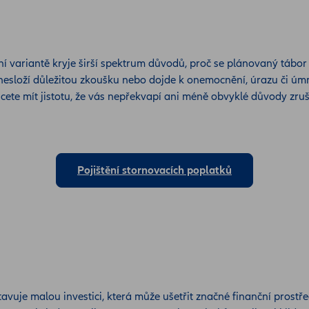
ní variantě kryje širší spektrum důvodů, proč se plánovaný tábor
esloží důležitou zkoušku nebo dojde k onemocnění, úrazu či úmrt
ete mít jistotu, že vás nepřekvapí ani méně obvyklé důvody zru
Pojištění stornovacích poplatků
avuje malou investici, která může ušetřit značné finanční prostř