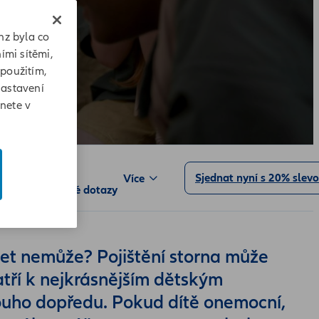
nz byla co
ími sítěmi,
 použitím,
Nastavení
znete v
Sjednat nyní s 20% slev
Více
d krytí
Časté dotazy
jet nemůže? Pojištění storna může
atří k nejkrásnějším dětským
louho dopředu. Pokud dítě onemocní,