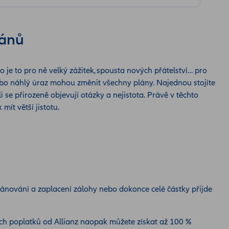
lánů
o je to pro ně velký zážitek, spousta nových přátelství… pro
bo náhlý úraz mohou změnit všechny plány. Najednou stojíte
i se přirozeně objevují otázky a nejistota. Právě v těchto
ít větší jistotu.
lánování a zaplacení zálohy nebo dokonce celé částky přijde
cích poplatků od Allianz naopak můžete získat až 100 %