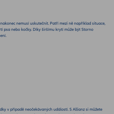
 nakonec nemusí uskutečnit. Patří mezi ně například situace,
í psa nebo kočky. Díky širšímu krytí může být Storno
šení.
edky v případě neočekávaných událostí. S Allianz si můžete