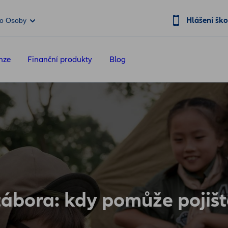
Hlášení šk
o Osoby
nze
Finanční produkty
Blog
tábora: kdy pomůže pojišt