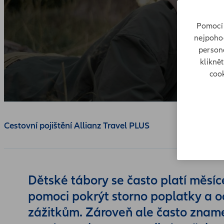
Pomocí 
nejpohod
persona
klikně
cook
Cestovní pojištění Allianz Travel PLUS
Dětské tábory se často platí měsí
pomoci pokrýt storno poplatky a oc
zážitkům. Zároveň ale často zname