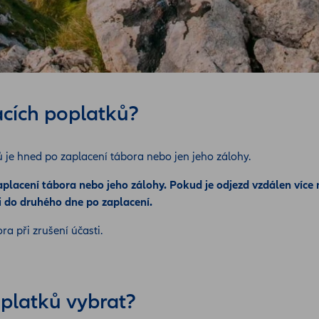
acích poplatků?
ů je hned po zaplacení tábora nebo jen jeho zálohy.
aplacení tábora nebo jeho zálohy. Pokud je odjezd vzdálen více 
ji do druhého dne po zaplacení.
a při zrušení účasti.
oplatků vybrat?