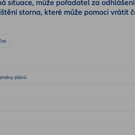
á situace, může pořadatel za odhlášení 
ištění storna, které může pomoci vrátit 
čas
né změny plánů