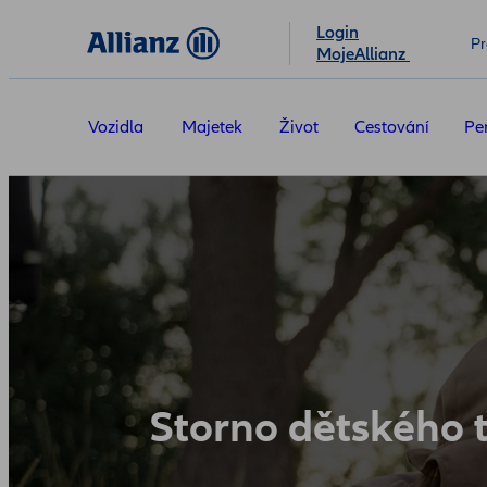
Login
Pr
MojeAllianz
Vozidla
Majetek
Život
Cestování
Pe
Storno dětského 