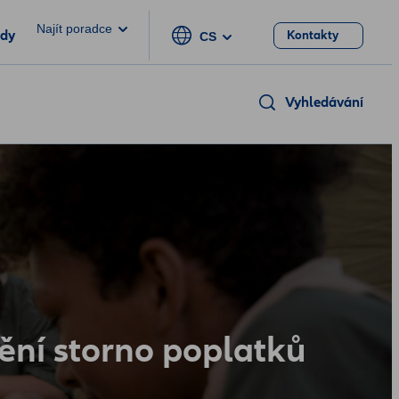
Najít poradce
ody
Kontakty
CS
Vyhledávání
ění storno poplatků