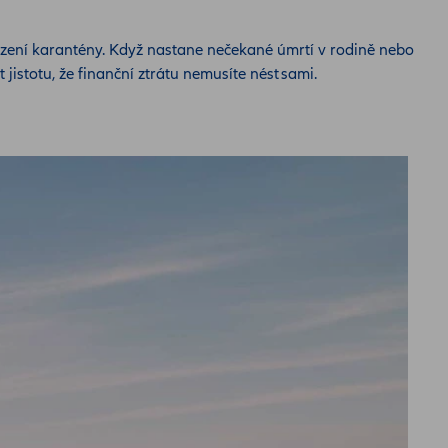
ízení karantény. Když nastane nečekané úmrtí v rodině nebo
 jistotu, že finanční ztrátu nemusíte nést sami.