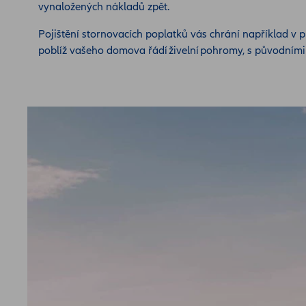
vynaložených nákladů zpět.
Pojištění stornovacích poplatků vás chrání například v
poblíž vašeho domova řádí živelní pohromy, s původními pl