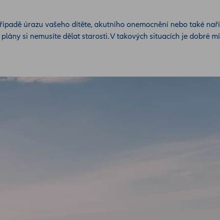
 případě úrazu vašeho dítěte, akutního onemocnění nebo také nař
ány si nemusíte dělat starosti. V takových situacích je dobré mít