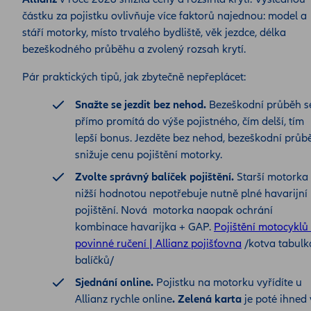
částku za pojistku ovlivňuje více faktorů najednou: model a
stáří motorky, místo trvalého bydliště, věk jezdce, délka
bezeškodného průběhu a zvolený rozsah krytí.
Pár praktických tipů, jak zbytečně nepřeplácet:
Snažte se jezdit bez nehod.
Bezeškodní průběh s
přímo promítá do výše pojistného, čím delší, tím
lepší bonus. Jezděte bez nehod, bezeškodní průb
snižuje cenu pojištění motorky.
Zvolte správný balíček pojištění.
Starší motorka 
nižší hodnotou nepotřebuje nutně plné havarijní
pojištění. Nová motorka naopak ochrání
kombinace havarijka + GAP.
Pojištění motocyklů
povinné ručení | Allianz pojišťovna
/kotva tabulk
balíčků/
Sjednání online.
Pojistku na motorku vyřídíte u
Allianz rychle online
. Zelená karta
je poté ihned 