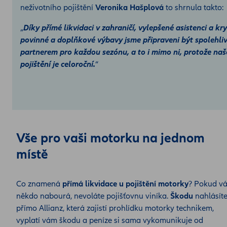
neživotního pojištění
Veronika Hašplová
to shrnula takto:
„
Díky přímé likvidaci v zahraničí, vylepšené asistenci a kry
povinné a doplňkové výbavy jsme připraveni být spolehli
partnerem pro každou sezónu, a to i mimo ni, protože naš
pojištění je celoroční.
“
Vše pro vaši motorku na jednom
místě
Co znamená
přímá likvidace u pojištění motorky
? Pokud v
někdo nabourá, nevoláte pojišťovnu viníka.
Škodu
nahlásít
přímo Allianz, která zajistí prohlídku motorky technikem,
vyplatí vám škodu a peníze si sama vykomunikuje od