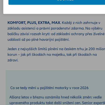
U Allianz si vybíráte ze čtyř balíčků
pojištění na motorku
KOMFORT, PLUS, EXTRA, MAX
. Každý z nich zahrnuje v
základu asistenci a právní poradenství zdarma. Na výběru
balíčku závisí rozsah krytí: od základní ochrany přes živelné
události až po plné havarijní pojištění.
Jeden z nejvyšších limitů plnění na českém trhu je 200 milio
korun – jak při škodách na majetku, tak při škodách na
zdraví.
Co se tedy mění u pojištění motorky v roce 2026
Allianz letos v březnu oznámila hned několik změn: vedle
upraveného produktu také další snížení cen. Senior expert