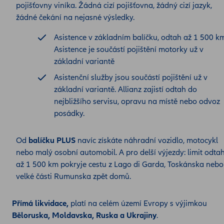
pojišťovny viníka. Žádná cizí pojišťovna, žádný cizí jazyk,
žádné čekání na nejasné výsledky.
Asistence v základním balíčku, odtah až 1 500 k
Asistence je součástí pojištění motorky už v
základní variantě
Asistenční služby jsou součástí pojištění už v
základní variantě. Allianz zajistí odtah do
nejbližšího servisu, opravu na místě nebo odvoz
posádky.
Od
balíčku PLUS
navíc získáte náhradní vozidlo, motocykl
nebo malý osobní automobil. A pro delší výjezdy: limit odta
až 1 500 km pokryje cestu z Lago di Garda, Toskánska nebo
velké části Rumunska zpět domů.
Přímá likvidace,
platí na celém území Evropy s výjimkou
Běloruska, Moldavska, Ruska a Ukrajiny
.