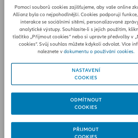
Pomocí souborů cookies zajišťujeme, aby vaše online zk
Allianz byla co nejpohodlnější. Cookies podporují funkce,
interakce se sociálními sítěmi, personalizované zprá
analytické výstupy. Souhlasíte-li s jejich použitím, klik
tlačítko „Přijmout cookies“ nebo si upravte předvolby v 
cookies“. Svůj souhlas můžete kdykoli odvolat. Více in
naleznete v
dokumentu o používání cookies.
NASTAVENÍ
COOKIES
Co kryje povinné ručení na motork
ODMÍTNOUT
Škody, které způsobíte jiným na zdraví, majetku i ušlém
COOKIES
zisku. Co ale
povinné ručení
nekryje? Škody na vaší vlastní
motorce, vašem zdraví ani výbavě, pokud jste nehodu zavini
vy. Od toho je tu zase
havarijní pojištění
.
PŘIJMOUT
COOKIES