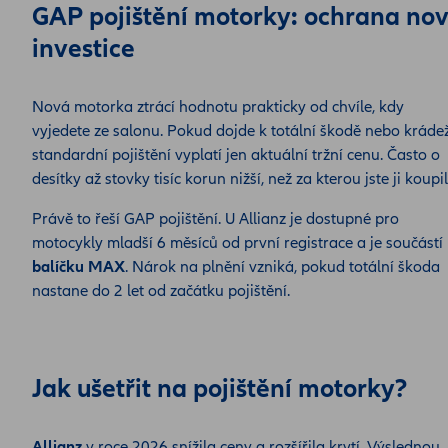
GAP pojištění motorky: ochrana no
investice
Nová motorka ztrácí hodnotu prakticky od chvíle, kdy
vyjedete ze salonu. Pokud dojde k totální škodě nebo krádež
standardní pojištění vyplatí jen aktuální tržní cenu. Často o
desítky až stovky tisíc korun nižší, než za kterou jste ji koupil
Právě to řeší GAP pojištění. U Allianz je dostupné pro
motocykly mladší 6 měsíců od první registrace a je součástí
balíčku MAX
. Nárok na plnění vzniká, pokud totální škoda
nastane do 2 let od začátku pojištění.
Jak ušetřit na pojištění motorky?
Allianz
v roce 2026 snížila ceny a rozšířila krytí. Výslednou