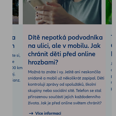
ací na
Dítě nepotká podvodníka
T
ozumem
na ulici, ale v mobilu. Jak
O
chránit děti před online
k
Přečtěte si,
hrozbami?
k funguje
Je
í až 1 500 km
do
Možná to znáte i vy. Ještě ani neskončila
 výstroj.
po
snídaně a mobil už několikrát zapípal. Děti
u s Allianz.
ne
kontrolují zprávy od spolužáků, školní
pře
skupiny nebo sociální sítě. Telefon se stal
přirozenou součástí jejich každodenního
života. Jak je před online světem chránit?
Více informací