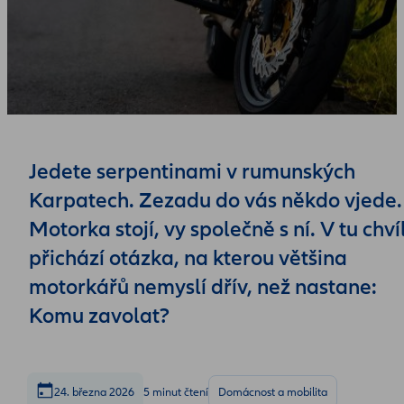
Jedete serpentinami v rumunských
Karpatech. Zezadu do vás někdo vjede.
Motorka stojí, vy společně s ní. V tu chvíl
přichází otázka, na kterou většina
motorkářů nemyslí dřív, než nastane:
Komu zavolat?
24. března 2026
5 minut čtení
Domácnost a mobilita