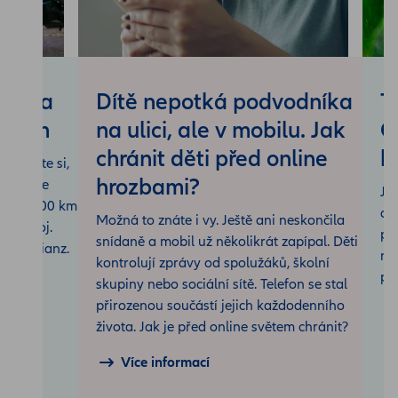
ací na
Dítě nepotká podvodníka
T
ozumem
na ulici, ale v mobilu. Jak
O
chránit děti před online
k
Přečtěte si,
hrozbami?
k funguje
Je
í až 1 500 km
do
Možná to znáte i vy. Ještě ani neskončila
 výstroj.
po
snídaně a mobil už několikrát zapípal. Děti
u s Allianz.
ne
kontrolují zprávy od spolužáků, školní
pře
skupiny nebo sociální sítě. Telefon se stal
přirozenou součástí jejich každodenního
života. Jak je před online světem chránit?
Více informací