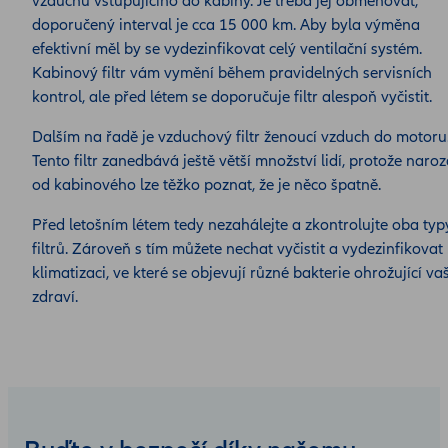
vzduchu vstupujícího do kabiny. Je třeba jej obměňovat,
doporučený interval je cca 15 000 km. Aby byla výměna
efektivní měl by se vydezinfikovat celý ventilační systém.
Kabinový filtr vám vymění během pravidelných servisních
kontrol, ale před létem se doporučuje filtr alespoň vyčistit.
Dalším na řadě je vzduchový filtr ženoucí vzduch do motoru
Tento filtr zanedbává ještě větší množství lidí, protože naroz
od kabinového lze těžko poznat, že je něco špatně.
Před letošním létem tedy nezahálejte a zkontrolujte oba typ
filtrů. Zároveň s tím můžete nechat vyčistit a vydezinfikovat
klimatizaci, ve které se objevují různé bakterie ohrožující va
zdraví.