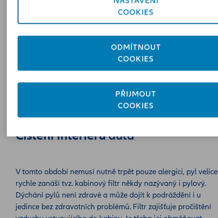
NASTAVENÍ
COOKIES
ODMÍTNOUT
COOKIES
PŘIJMOUT
COOKIES
Čištění interiéru
auta
V tomto období nemusí nutně trpět pouze alergici, pyl velice
rychle zanáší tvz. kabinový filtr někdy nazývaný i pylový.
Dýchání pylů není zdravé a může dojít k podráždění i u
jedince bez zdravotních problémů. Filtr zajišťuje pročištění