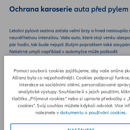
Ochrana karoserie
auta před pylem
Letošní pylová sezóna začala velmi brzy a hned nastoupila 
neuvěřitelnou intenzitou. Vaše auto, které stojí venku alesp
pár hodin, tak bude nejspíš žlutým popraškem také zasypán
Nešetrné umytí například v automyčce může poškodit
karoserii vozu.
Pyl může uškodit nejen interiéru, ale také exteriéru vozidla. 
Pomocí souborů cookies zajišťujeme, aby vaše online zk
zanedbání údržby se pyl usazuje a některé druhy i leptají a
Allianz byla co nejpohodlnější. Cookies podporují funkce,
mohou tak narušit těsnění nebo lak. Doporučuje se automob
interakce se sociálními sítěmi, personalizované zprá
alespoň opláchnout vodou pokud vidíme, že máme nánosy
analytické výstupy. Souhlasíte-li s jejich použitím, klik
pylu na kapotě. Avšak, jak jsme již uvedli v tomto období se
tlačítko „Přijmout cookies“ nebo si upravte předvolby v 
vyplatí si připlatit a nechat si auto navoskovat. Povrch
cookies“. Svůj souhlas můžete kdykoli odvolat. Více in
karoserie se díky tomu vyhladí a pyl na něm bude hůř držet.
naleznete v
dokumentu o používání cookies.