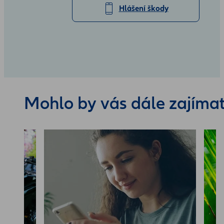
Hlášení škody
Mohlo by vás dále zajíma