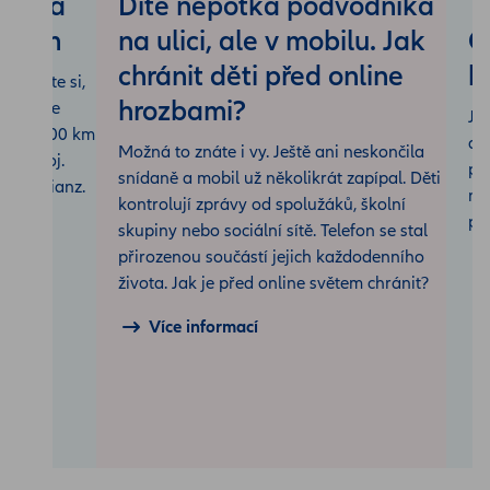
ací na
Dítě nepotká podvodníka
T
ozumem
na ulici, ale v mobilu. Jak
O
chránit děti před online
k
Přečtěte si,
hrozbami?
k funguje
Je
í až 1 500 km
do
Možná to znáte i vy. Ještě ani neskončila
 výstroj.
po
snídaně a mobil už několikrát zapípal. Děti
u s Allianz.
ne
kontrolují zprávy od spolužáků, školní
pře
skupiny nebo sociální sítě. Telefon se stal
přirozenou součástí jejich každodenního
života. Jak je před online světem chránit?
Více informací