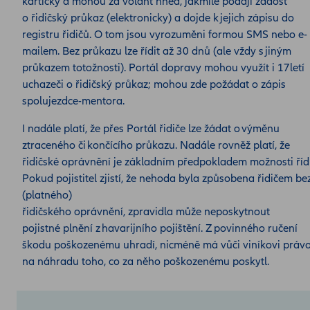
kartičky a mohou za volant hned, jakmile podají žádost
o řidičský průkaz (elektronicky) a dojde k jejich zápisu do
registru řidičů. O tom jsou vyrozuměni formou SMS nebo e-
mailem. Bez průkazu lze řídit až 30 dnů (ale vždy s jiným
průkazem totožnosti). Portál dopravy mohou využít i 17letí
uchazeči o řidičský průkaz; mohou zde požádat o zápis
spolujezdce-mentora.
I nadále platí, že přes Portál řidiče lze žádat o výměnu
ztraceného či končícího průkazu. Nadále rovněž platí, že
řidičské oprávnění je základním předpokladem možnosti řídi
Pokud pojistitel zjistí, že nehoda byla způsobena řidičem be
(platného)
řidičského oprávnění, zpravidla může neposkytnout
pojistné plnění z havarijního pojištění. Z povinného ručení
škodu poškozenému uhradí, nicméně má vůči viníkovi práv
na náhradu toho, co za něho poškozenému poskytl.