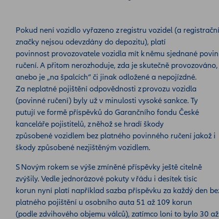
Pokud není vozidlo vyřazeno z registru vozidel (a registračn
značky nejsou odevzdány do depozitu), platí
povinnost provozovatele vozidla mít k němu sjednané povi
ručení. A přitom nerozhoduje, zda je skutečně provozováno,
anebo je „na špalcích“ či jinak odložené a nepojízdné.
Za neplatné pojištění odpovědnosti z provozu vozidla
(povinné ručení) byly už v minulosti vysoké sankce. Ty
putují ve formě příspěvků do Garančního fondu České
kanceláře pojistitelů, z něhož se hradí škody
způsobené vozidlem bez platného povinného ručení jakož i
škody způsobené nezjištěným vozidlem.
S Novým rokem se výše zmíněné příspěvky ještě citelně
zvýšily. Vedle jednorázové pokuty v řádu i desítek tisíc
korun nyní platí například sazba příspěvku za každý den be
platného pojištění u osobního auta 51 až 109 korun
(podle zdvihového objemu válců), zatímco loni to bylo 30 až