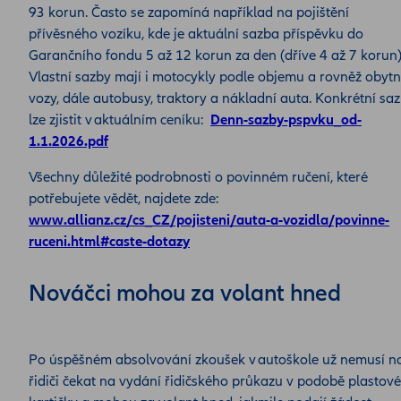
93 korun. Často se zapomíná například na pojištění
přívěsného vozíku, kde je aktuální sazba příspěvku do
Garančního fondu 5 až 12 korun za den (dříve 4 až 7 korun)
Vlastní sazby mají i motocykly podle objemu a rovněž obyt
vozy, dále autobusy, traktory a nákladní auta. Konkrétní sa
lze zjistit v aktuálním ceníku:
Denn-sazby-pspvku_od-
1.1.2026.pdf
Všechny důležité podrobnosti o povinném ručení, které
potřebujete vědět, najdete zde:
www.allianz.cz/cs_CZ/pojisteni/auta-a-vozidla/povinne-
ruceni.html#caste-dotazy
Nováčci mohou za volant hned
Po úspěšném absolvování zkoušek v autoškole už nemusí n
řidiči čekat na vydání řidičského průkazu v podobě plastové