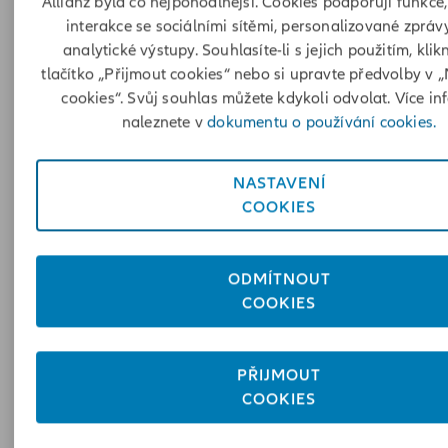
Allianz byla co nejpohodlnější. Cookies podporují funkce,
let, každého pátého, kterému je víc než 75 let, 
interakce se sociálními sítěmi, personalizované zprá
analytické výstupy. Souhlasíte-li s jejich použitím, klik
poloviny seniorů starších 85 let?
tlačítko „Přijmout cookies“ nebo si upravte předvolby v 
cookies“. Svůj souhlas můžete kdykoli odvolat. Více in
naleznete v
dokumentu o používání cookies.
Více o dlouhodobé péči
NASTAVENÍ
COOKIES
Kolik stojí péče o seniora?
ODMÍTNOUT
COOKIES
V případě domovů pro seniory upravuje maximální
částku za stravu a ubytování vyhláška MPSV, v
roce
PŘIJMOUT
2025 je to 380 Kč za den.
COOKIES
Zařízení si však mohou účtovat další poplatky za