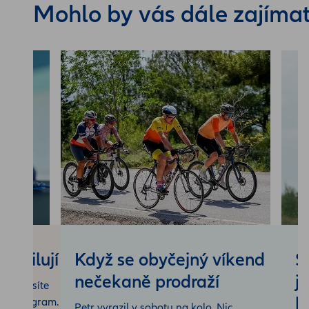
Mohlo by vás dále zajíma
ti milují
Když se obyčejný víkend
S
nečekaně prodraží
j
im nemusíte
k
ový program.
Petr vyrazil v sobotu na kolo. Nic