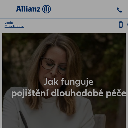
Login
MojeAllianz
Jak funguje
pojištění dlouhodobé péče