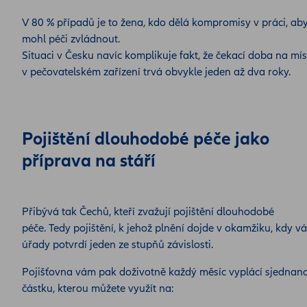
V 80 % případů je to žena, kdo dělá kompromisy v práci, ab
mohl péči zvládnout.
Situaci v Česku navíc komplikuje fakt, že čekací doba na mí
v pečovatelském zařízení trvá obvykle jeden až dva roky.
Pojištění dlouhodobé péče jako
příprava na stáří
Přibývá tak Čechů, kteří zvažují pojištění dlouhodobé
péče. Tedy pojištění, k jehož plnění dojde v okamžiku, kdy v
úřady potvrdí jeden ze stupňů závislosti.
Pojišťovna vám pak doživotně každý měsíc vyplácí sjednan
částku, kterou můžete využít na: