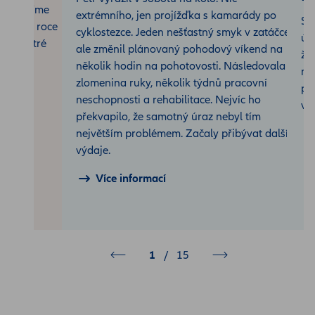
 Přinášíme
extrémního, jen projížďka s kamarády po
Sp
 děti v roce
cyklostezce. Jeden nešťastný smyk v zatáčce
úr
áme chytré
ale změnil plánovaný pohodový víkend na
ži
uinovat
několik hodin na pohotovosti. Následovala
má
zlomenina ruky, několik týdnů pracovní
prů
neschopnosti a rehabilitace. Nejvíc ho
vaš
překvapilo, že samotný úraz nebyl tím
největším problémem. Začaly přibývat další
výdaje.
Více informací
1
/
15