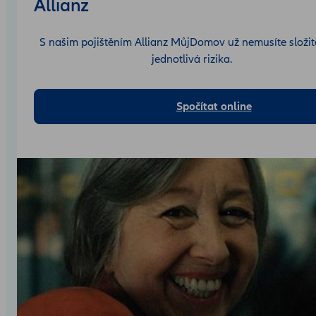
Allianz
S našim pojištěním Allianz MůjDomov už nemusíte složitě
jednotlivá rizika.
Spočítat online