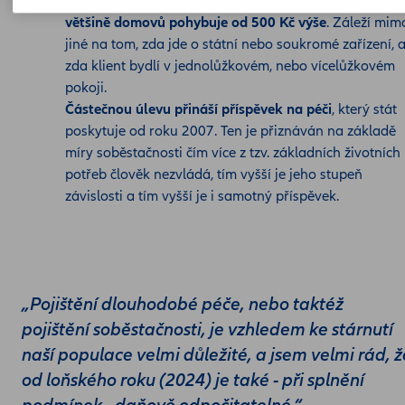
nadstandardní služby, a tak se konečná denní částka
většině domovů pohybuje od 500 Kč výše
. Záleží mim
jiné na tom, zda jde o státní nebo soukromé zařízení, 
zda klient bydlí v jednolůžkovém, nebo vícelůžkovém
pokoji.
Částečnou úlevu přináší příspěvek na péči
, který stát
poskytuje od roku 2007. Ten je přiznáván na základě
míry soběstačnosti čím více z tzv. základních životních
potřeb člověk nezvládá, tím vyšší je jeho stupeň
závislosti a tím vyšší je i samotný příspěvek.
„Pojištění dlouhodobé péče, nebo taktéž
pojištění soběstačnosti, je vzhledem ke stárnutí
naší populace velmi důležité, a jsem velmi rád, ž
od loňského roku (2024) je také - při splnění